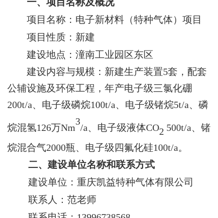
一、项目名称
及概况
项目名称：
电子新材料（特种气体）项目
项目性质：
新建
建设地点：潼南工业园区东区
建设内容与规模：
新建生产装置
5
套，配套
公辅设施及环保工程，年产电子级三氯化硼
200t/a
、电子级磷烷
100t/a
、电子级锗烷
5t/a
、磷
3
烷混氢
126
万
Nm
/a
、电子级液体
CO
500t/a
、锗
2
烷混合气
2000
瓶、电子级四氟化硅
100t/a
。
二
、建设单位名称和联系方式
建设单位：
重庆凯益特种气体有限公司
联系人：
范老师
联系电话
：
13996738568