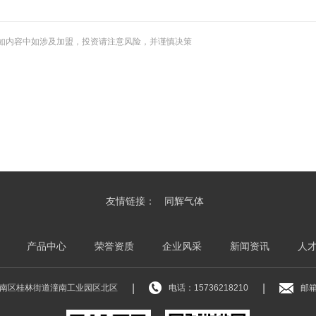
如内容中如涉及加盟，投资请注意风险，并谨慎决策
友情链接：
同辉气体
产品中心
荣誉资质
企业风采
新闻资讯
人
|
|
南区桂林街道潼南工业园区北区
电话：15736218210
邮箱：